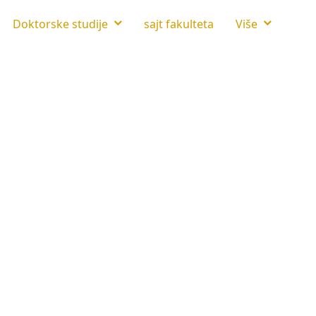
Doktorske studije
sajt fakulteta
Više