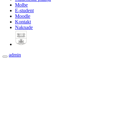
Molbe
E-student
Moodle
Kontakt
Naknade
admin