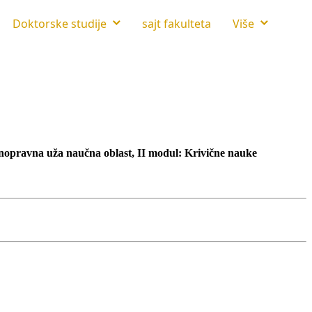
Doktorske studije
sajt fakulteta
Više
čnopravna uža naučna oblast, II modul: Krivične nauke