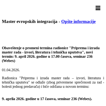
Master evropskih integracija
-
Opšte informacije
Obaveštenje o promeni termina radionice "Priprema i izrada
master rada - izvori, literatura i tehnička uputstva", novi
termin: 9. april 2026. godine u 17.00 časova, seminar 236
(Webex)
01.04.2026.
Radionica "Priprema i izrada master rada – izvori, literatura i
tehnička uputstva" se odlaže (zbog privremene sprečenosti za rad -
bolesti jednog predavača) i biće održana u novom terminu:
9. aprila 2026. godine u 17 časova, seminar 236 (Webex).