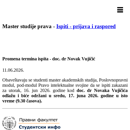
Master studije prava
-
Ispiti - prijava i raspored
Promena termina ispita - doc. dr Novak Vujičić
11.06.2026.
Obaveštavaju se studenti master akademskih studija, Poslovnopravni
modul, pod-modul Pravo intelektualne svojine da se ispiti zakazani
za utorak, 16. jun 2026. godine kod
doc. dr Novaka Vujičića
odlažu i biće održani u sredu, 17. juna 2026
.
godine u isto
vreme (9.30 časova).