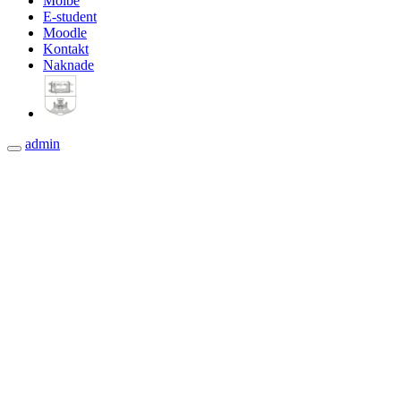
Molbe
E-student
Moodle
Kontakt
Naknade
admin