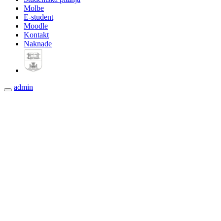
Molbe
E-student
Moodle
Kontakt
Naknade
admin