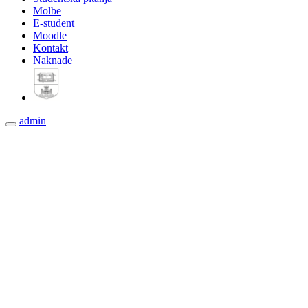
Molbe
E-student
Moodle
Kontakt
Naknade
admin