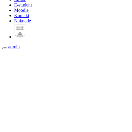
E-student
Moodle
Kontakt
Naknade
admin