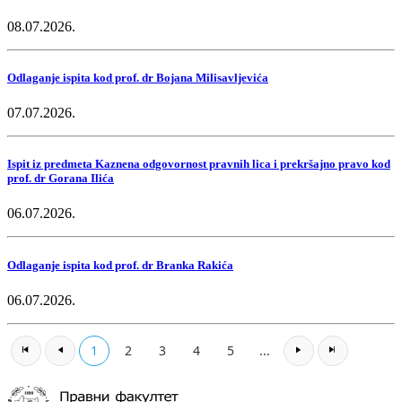
08.07.2026.
Odlaganje ispita kod prof. dr Bojana Milisavljevića
07.07.2026.
Ispit iz predmeta Kaznena odgovornost pravnih lica i prekršajno pravo kod
prof. dr Gorana Ilića
06.07.2026.
Odlaganje ispita kod prof. dr Branka Rakića
06.07.2026.
1
2
3
4
5
...