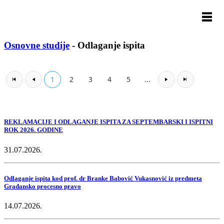
Osnovne studije
-
Odlaganje ispita
1
2
3
4
5
...
REKLAMACIJE I ODLAGANJE ISPITA ZA SEPTEMBARSKI I ISPITNI
ROK 2026. GODINE
31.07.2026.
​Odlaganje ispita kod prof. dr Branke Babović Vukasnović iz predmeta
Građansko procesno pravo
14.07.2026.