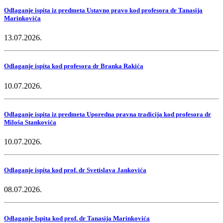
Odlaganje ispita iz predmeta Ustavno pravo kod profesora dr Tanasija
Marinkovića
13.07.2026.
Odlaganje ispita kod profesora dr Branka Rakića
10.07.2026.
Odlaganje ispita iz predmeta Uporedna pravna tradicija kod profesora dr
Miloša Stankovića
10.07.2026.
Odlaganje ispita kod prof. dr Svetislava Jankovića
08.07.2026.
Odlaganje Ispita kod prof. dr Tanasija Marinkovića