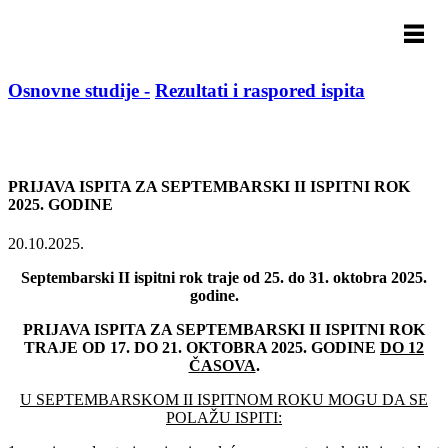
Osnovne studije -
Rezultati i raspored ispita
PRIJAVA ISPITA ZA SEPTEMBARSKI II ISPITNI ROK
2025. GODINE
20.10.2025.
Septembarski
II
ispitni rok traje od
25
. do 31. oktobra 20
2
5
.
godine.
PRIJAVA ISPITA ZA SEPTEMBARSKI
II
ISPITNI ROK
TRAJE OD 17. DO 21. OKTOBRA 20
2
5
. GODINE
DO 12
ČASOVA
.
U SEPTEMBARSKOM
II
ISPITNOM ROKU MOGU DA SE
POLAŽU ISPITI: