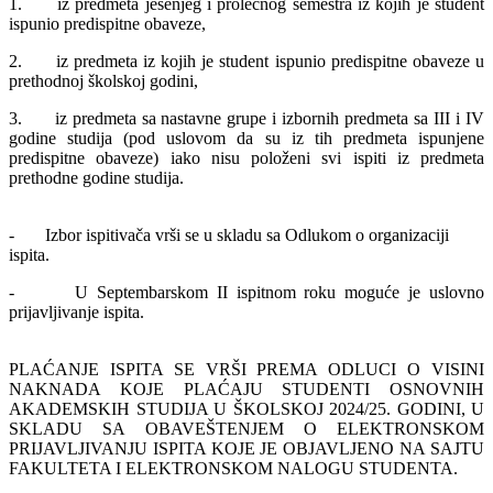
1. iz predmeta jesenjeg i prolećnog semestra iz kojih je student
ispunio predispitne obaveze,
2. iz predmeta iz kojih je student ispunio predispitne obaveze u
prethodnoj školskoj godini,
3. iz predmeta sa nastavne grupe i izbornih predmeta sa III i IV
godine studija (pod uslovom da su iz tih predmeta ispunjene
predispitne obaveze) iako nisu položeni svi ispiti iz predmeta
prethodne godine studija.
- Izbor ispitivača vrši se u skladu sa Odlukom o organizaciji
ispita.
- U Septembarskom II ispitnom roku moguće je uslovno
prijavljivanje ispita.
PLAĆANJE ISPITA SE VRŠI PREMA ODLUCI O VISINI
NAKNADA KOJE PLAĆAJU STUDENTI OSNOVNIH
AKADEMSKIH STUDIJA U ŠKOLSKOJ 2024/25. GODINI, U
SKLADU SA OBAVEŠTENJEM O ELEKTRONSKOM
PRIJAVLJIVANJU ISPITA KOJE JE OBJAVLJENO NA SAJTU
FAKULTETA I ELEKTRONSKOM NALOGU STUDENTA.